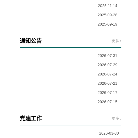
2025-11-14
国网沈阳供电公司“上门服务”解难题 电力增容护航学校高质量发展
2025-09-28
后勤中心领导赴陆帆集团考察垃圾分类
2025-09-19
后勤中心在国庆节前开展安全大检查
荷翠莲香品新味 园雅景异映珍馐
通知公告
更多
2026-07-31
2026-07-29
沈阳工程学院校内消防管更换项目成交公告
2026-07-24
沈阳工程学院校内消防管更换项目的采购变更公告
2026-07-21
沈阳工程学院校内消防管更换项目竞争性谈判公告（二次）
2026-07-17
沈阳工程学院2026年校园食堂排污管道清洗服务项目成交公告
2026-07-15
沈阳工程学院大学科技园南区改造及建设项目造价咨询服务成交公告
沈阳工程学院2026年校园食堂排污管道清洗服务项目竞争性谈判公告
党建工作
更多
2026-03-30